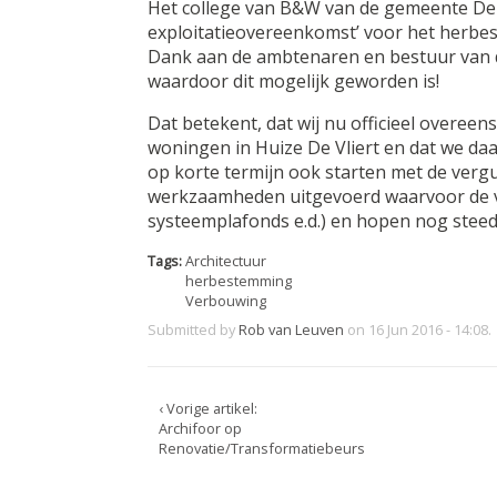
Het college van B&W van de gemeente Deur
exploitatieovereenkomst’ voor het herbe
Dank aan de ambtenaren en bestuur van
waardoor dit mogelijk geworden is!
Dat betekent, dat wij nu officieel overe
woningen in Huize De Vliert en dat we d
op korte termijn ook starten met de verg
werkzaamheden uitgevoerd waarvoor de ve
systeemplafonds e.d.) en hopen nog stee
Tags:
Architectuur
herbestemming
Verbouwing
Submitted by
Rob van Leuven
on 16 Jun 2016 - 14:08.
‹ Vorige artikel:
Archifoor op
Renovatie/Transformatiebeurs