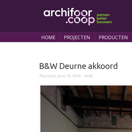
Skip to main content
HOME
PROJECTEN
PRODUCTEN
You are here
B&W Deurne akkoord
Thursday, June 16, 2016 - 14:08