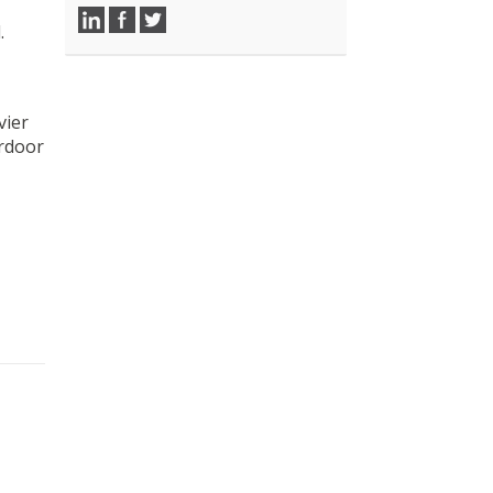
.
vier
rdoor