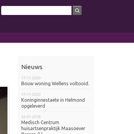
Search
arch form
Nieuws
17-11-2020
Bouw woning Wellens voltooid.
17-11-2020
Koninginnestaete in Helmond
opgeleverd
22-01-2018
Medisch Centrum
huisartsenpraktijk Maasoever