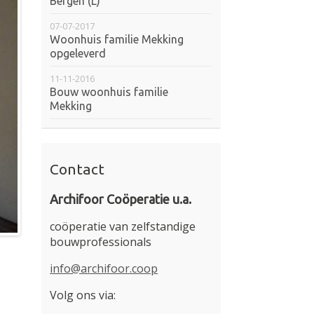
Bergen (L)
07-07-2017
Woonhuis familie Mekking
opgeleverd
11-11-2016
Bouw woonhuis familie
Mekking
Contact
Archifoor
Coöperatie u.a.
coöperatie van zelfstandige
bouwprofessionals
info@archifoor.coop
Volg ons via: