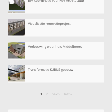
BIM coördinatie voor KdV Architectuur
Visualisatie renovatieproject
Verbouwing woonhuis Middelbeers
Transformatie KUBUS gebouw
1
2
next ›
last »