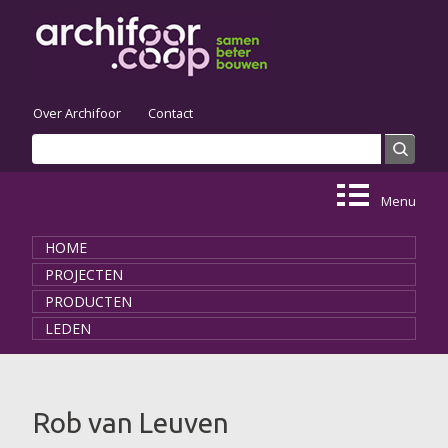
Skip to main content
Over Archifoor
Contact
Search
Search form
Menu
HOME
PROJECTEN
PRODUCTEN
LEDEN
You are here
Rob van Leuven