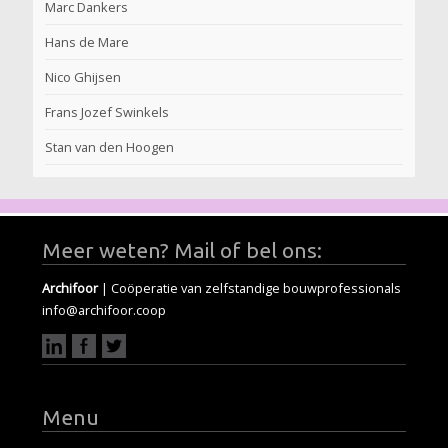
Marc Dankers
Hans de Mare
Nico Ghijsen
Frans Jozef Swinkels
Stan van den Hoogen
Meer weten? Mail of bel ons:
Archifoor
| Coöperatie van zelfstandige bouwprofessionals
info@archifoor.coop
Menu