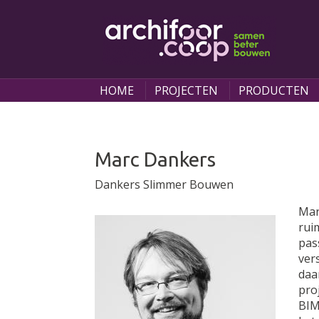
Skip to main content
HOME
PROJECTEN
PRODUCTEN
You are here
Marc Dankers
Dankers Slimmer Bouwen
Mar
rui
pas
ver
daa
pro
BIM