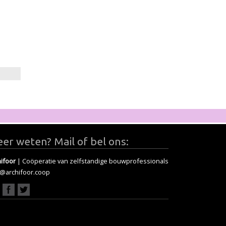
er weten? Mail of bel ons:
ifoor
| Coöperatie van zelfstandige bouwprofessionals
o@archifoor.coop