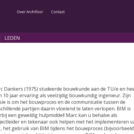
Over Archifoor
Contact
Se
LEDEN
c Dankers (1975) studeerde bouwkunde aan de TU/e en hee
m 10 jaar ervaring als veelzijdig bouwkundig ingenieur. Zijn
sie is om het bouwproces en de communicatie tussen de
schillende partijen daarin vloeiend te laten verlopen. BIM is
rbij een geweldig hulpmiddel! Marc kan u behalve als
jectleider en tekenaar ook helpen met het implementeren v
, het gebruik van BIM tijdens het bouwproces (bijvoorbeeld 