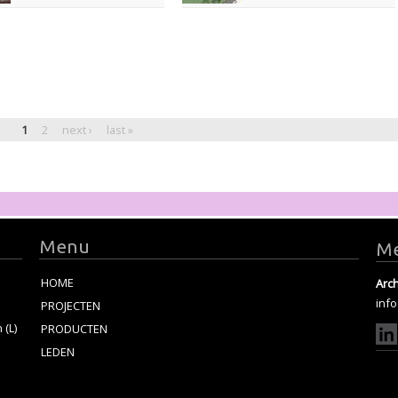
1
2
next ›
last »
Menu
Me
HOME
Arch
inf
PROJECTEN
(L)
PRODUCTEN
LEDEN