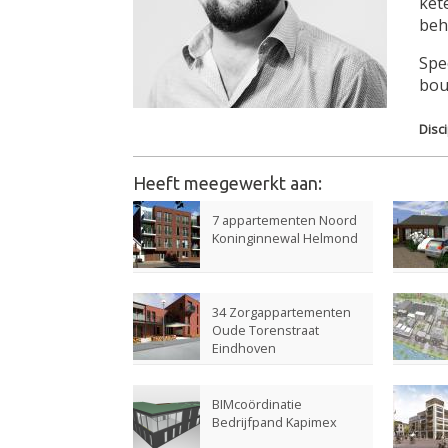
ket
beh
Spe
bou
Disc
Heeft meegewerkt aan:
7 appartementen Noord
Pages
Koninginnewal Helmond
34 Zorgappartementen
Oude Torenstraat
Eindhoven
BIMcoördinatie
Bedrijfpand Kapimex