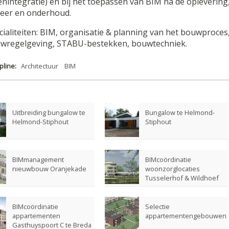
enintegratie) en bij het toepassen van BIM na de oplevering,
eer en onderhoud.
cialiteiten: BIM, organisatie & planning van het bouwproces
wregelgeving, STABU-bestekken, bouwtechniek.
ipline:
Architectuur
BIM
Uitbreiding bungalow te
Bungalow te Helmond-
Helmond-Stiphout
Stiphout
BIMmanagement
BIMcoördinatie
nieuwbouw Oranjekade
woonzorglocaties
Tusselerhof & Wildhoef
BIMcoördinatie
Selectie
appartementen
appartementengebouwen
Gasthuyspoort C te Breda