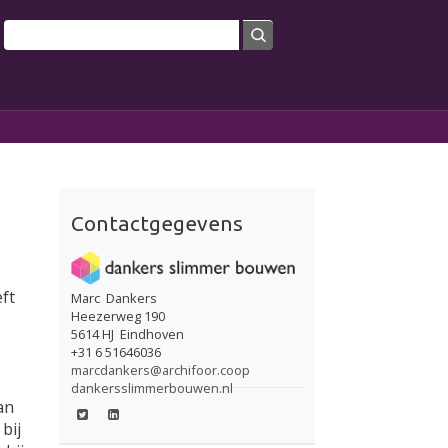
Search
arch form
Contactgegevens
ft
Marc
Dankers
Heezerweg 190
5614 HJ
Eindhoven
+31 6 51646036
marcdankers@archifoor.coop
dankersslimmerbouwen.nl
an
bij