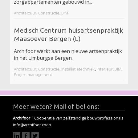
zorgappartementen gebouwd in...
Architectuur
,
Constructie
,
BIM
Medisch Centrum huisartsenpraktijk
Maasoever Bergen (L)
Archifoor werkt aan een nieuwe artsenpraktijk
in het Limburgse Bergen.
Architectuur
,
Constructie
,
Installatietechniek
,
Interieur
,
BIM
,
Project management
Meer weten? Mail of bel ons:
Archifoor
| Coöperatie van zelfstandige bouwprofessionals
info@archifoor.coop