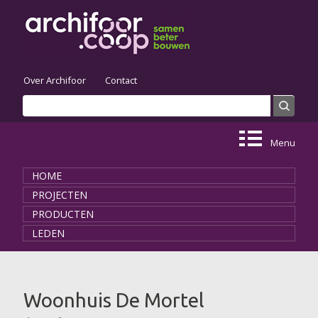
Skip to main content
Over Archifoor
Contact
Search
Search form
Menu
HOME
PROJECTEN
PRODUCTEN
LEDEN
You are here
Woonhuis De Mortel